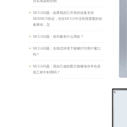
台实现远程控制
MCGS问题：如果我自己开发的设备支持
MODBUS协议，但在MCGS中没有我需要的设
备驱动，怎
MCGS问题：组对象有什么用处？
MCGS问题：在组态环境下能够打印用户窗口
吗？
MCGS问题：我自己做的图片能够保存并在其
他工程中利用吗？