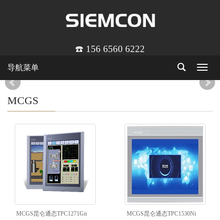
☎️ 156 6560 6222
导航菜单
Toggle
navigat
MCGS
MCGS昆仑通态TPC1271Gn
MCGS昆仑通态TPC1530Ni