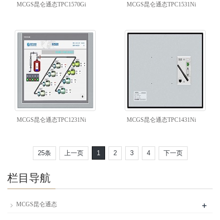
MCGS昆仑通态TPC1570Gi
MCGS昆仑通态TPC1531Ni
MCGS昆仑通态TPC1231Ni
MCGS昆仑通态TPC1431Ni
25条
上一页
1
2
3
4
下一页
栏目导航
+
MCGS昆仑通态