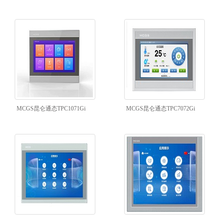
MCGS昆仑通态TPC1071Gi
MCGS昆仑通态TPC7072Gi