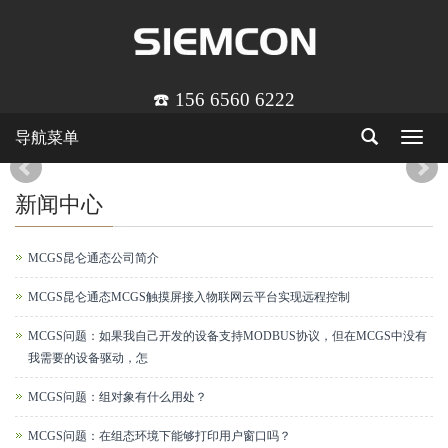
☎️ 156 6560 6222
导航菜单
Toggle
navigat
新闻中心
MCGS昆仑通态公司简介
MCGS昆仑通态MCGS触摸屏接入物联网云平台实现远程控制
MCGS问题：如果我自己开发的设备支持MODBUS协议，但在MCGS中没有
我需要的设备驱动，怎
MCGS问题：组对象有什么用处？
MCGS问题：在组态环境下能够打印用户窗口吗？