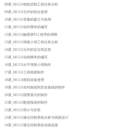
08课_MCGS电机控制工程任务分析
09课_MCGS元件的组合使用
10课_MCGS变量的建立与使用
11课_MCGS动作脚本的编写
12课_MCGS触摸屏PLC程序的调整
13课_MCGS弹跳小球工程任务分析
14课_MCGS元件的定位和定形
15课_MCGS动画脚本的编写
16课_MCGS水平弹跳小球制作
17课_MCGS工程画面制作
18课_MCGS模拟设备使用
19课_MCGS实时曲线和历史曲线的制作
20课_MCGS报警显示的制作
21课_MCGS数据报表的制作
22课_MCGS简介与安装
23课_MCGS液位控制系统分析与画面设计
24课_MCGS液位控制系统动画连接