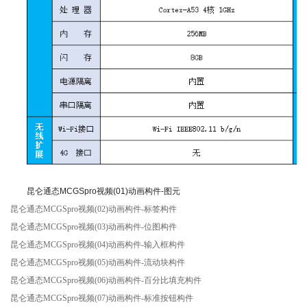
昆仑通态MCGSpro视频(01)动画构件-图元
昆仑通态MCGSpro视频(02)动画构件-标签构件
昆仑通态MCGSpro视频(03)动画构件-位图构件
昆仑通态MCGSpro视频(04)动画构件-输入框构件
昆仑通态MCGSpro视频(05)动画构件-流动块构件
昆仑通态MCGSpro视频(06)动画构件-百分比填充构件
昆仑通态MCGSpro视频(07)动画构件-标准按钮构件