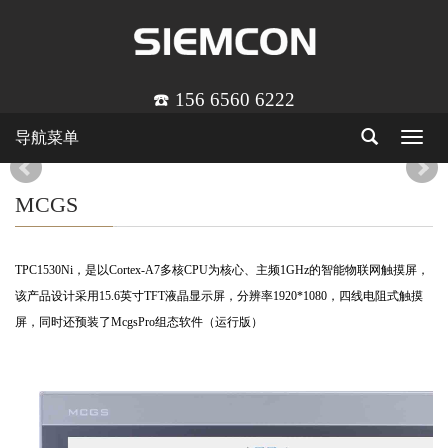
☎️ 156 6560 6222
导航菜单
Toggle
navigat
MCGS
TPC1530Ni，是以Cortex-A7多核CPU为核心、主频1GHz的智能物联网触摸屏，
该产品设计采用15.6英寸TFT液晶显示屏，分辨率1920*1080，四线电阻式触摸
屏，同时还预装了McgsPro组态软件（运行版）