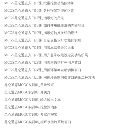
MCGS昆仑通态入门15课_批量报警功能的添加
MCGS昆仑通态入门16课_各种报警功能的区别
MCGS昆仑通态入门17课_指示灯的用法
MCGS昆仑通态入门18课_如何使用触摸屏的内部地址
MCGS昆仑通态入门19课_指示灯转换按钮的用法
MCGS昆仑通态入门20课_自定义指示灯功能的实现
MCGS昆仑通态入门21课_用脚本写登录和退出
MCGS昆仑通态入门22课_用户登录权限设定及功能扩展
MCGS昆仑通态入门23课_用脚本自动打开用户窗口
MCGS昆仑通态入门24课_用循环策略自动切换窗口
MCGS昆仑通态入门25课_用循环策略切换窗口的第二种方法
昆仑通态MCGC实训01_目录设置
昆仑通态MCGC实训02_开关灯
昆仑通态MCGC实训03_输入输出文本
昆仑通态MCGC实训04_报警滚动条
昆仑通态MCGC实训05_多状态报警
昆仑通态MCGC实训06_循环水控制系统窗口