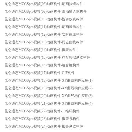
昆仑通态MCGSpro视频(08)动画构件-动画按钮构件
昆仑通态MCGSpro视频(09)动画构件-滑动输入器构件
昆仑通态MCGSpro视频(10)动画构件-旋转仪表构件
昆仑通态MCGSpro视频(11)动画构件-动画显示构件
昆仑通态MCGSpro视频(12)动画构件-实时曲线构件
昆仑通态MCGSpro视频(13)动画构件-历史曲线构件
昆仑通态MCGSpro视频(14)动画构件-报表构件
昆仑通态MCGSpro视频(15)动画构件-存盘数据浏览构件
昆仑通态MCGSpro视频(16)动画构件-组合框构件
昆仑通态MCGSpro视频(17)动画构件-GIF构件
昆仑通态MCGSpro视频(18)动画构件-XY曲线构件应用(1)
昆仑通态MCGSpro视频(19)动画构件-XY曲线构件应用(2)
昆仑通态MCGSpro视频(20)动画构件-XY曲线构件应用(3)
昆仑通态MCGSpro视频(21)动画构件-XY曲线构件应用(4)
昆仑通态MCGSpro视频(22)动画构件-二维码构件
昆仑通态MCGSpro视频(23)动画构件-报警条构件
昆仑通态MCGSpro视频(24)动画构件-报警浏览构件