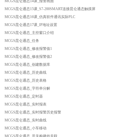
MCGS昆仑通态14课_报警画面
MCGS昆仑通态15课_S7-200SMART连接昆仑通态触摸屏
MCGS昆仑通态16课_仿真软件通讯实际PLC
MCGS昆仑通态17课_IP地址设置
MCGS昆仑通态_主控窗口介绍
MCGS昆仑通态_任务
MCGS昆仑通态_修改报警值1
MCGS昆仑通态_修改报警值2
MCGS昆仑通态_创建数据库
MCGS昆仑通态_历史曲线
MCGS昆仑通态_历史表格
MCGS昆仑通态_字符串分解
MCGS昆仑通态_定时器
MCGS昆仑通态_实时报表
MCGS昆仑通态_实时报警历史报警
MCGS昆仑通态_实时曲线
MCGS昆仑通态_小车移动
MCGS昆仑通态_开关构建的关联