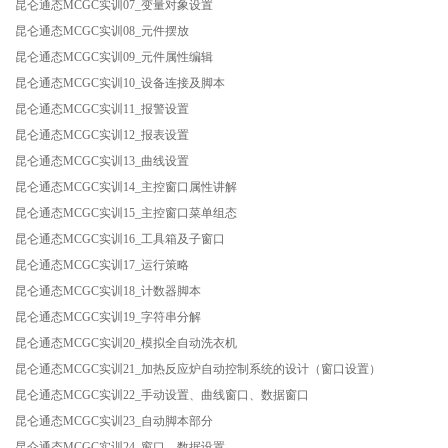
昆仑通态MCGC实训07_变量对象设置
昆仑通态MCGC实训08_元件摆放
昆仑通态MCGC实训09_元件属性编辑
昆仑通态MCGC实训10_设备连接及脚本
昆仑通态MCGC实训11_报警设置
昆仑通态MCGC实训12_报表设置
昆仑通态MCGC实训13_曲线设置
昆仑通态MCGC实训14_主控窗口属性讲解
昆仑通态MCGC实训15_主控窗口菜单组态
昆仑通态MCGC实训16_工具箱及子窗口
昆仑通态MCGC实训17_运行策略
昆仑通态MCGC实训18_计数器脚本
昆仑通态MCGC实训19_字符串分解
昆仑通态MCGC实训20_模拟全自动洗衣机
昆仑通态MCGC实训21_加热反应炉自动控制系统的设计（窗口设置）
昆仑通态MCGC实训22_手动设置、曲线窗口、数据窗口
昆仑通态MCGC实训23_自动脚本部分
昆仑通态MCGC实训24_窗口、数据设置