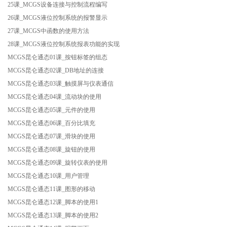
25课_MCGS设备连接与控制流程编写
26课_MCGS液位控制系统的报警显示
27课_MCGS中函数的使用方法
28课_MCGS液位控制系统报表功能的实现
MCGS昆仑通态01课_按钮标签的组态
MCGS昆仑通态02课_DB地址的连接
MCGS昆仑通态03课_触摸屏与仪表通信
MCGS昆仑通态04课_流动块的使用
MCGS昆仑通态05课_元件的使用
MCGS昆仑通态06课_百分比填充
MCGS昆仑通态07课_滑块的使用
MCGS昆仑通态08课_旋钮的使用
MCGS昆仑通态09课_旋转仪表的使用
MCGS昆仑通态10课_用户管理
MCGS昆仑通态11课_图形的移动
MCGS昆仑通态12课_脚本的使用1
MCGS昆仑通态13课_脚本的使用2